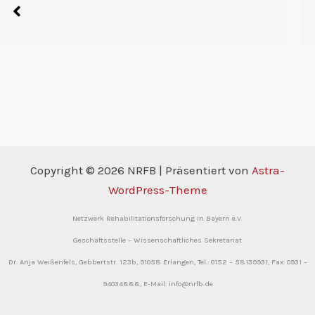
Auch in den kommenden drei Jahren werden Frau Dr. Cl
Copyright © 2026 NRFB | Präsentiert von
Astra-
WordPress-Theme
Netzwerk Rehabilitationsforschung in Bayern e.V.
Geschäftsstelle – Wissenschaftliches Sekretariat
Dr. Anja Weißenfels,
Gebbertstr. 123b,
91058 Erlangen,
Tel.: 0152 – 58139931,
Fax: 0931 –
94034888,
E-Mail: info@nrfb.de