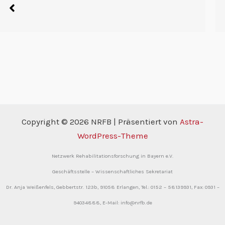
Auch in den kommenden drei Jahren werden Frau Dr. Cl
Copyright © 2026 NRFB | Präsentiert von
Astra-
WordPress-Theme
Netzwerk Rehabilitationsforschung in Bayern e.V.
Geschäftsstelle – Wissenschaftliches Sekretariat
Dr. Anja Weißenfels,
Gebbertstr. 123b,
91058 Erlangen,
Tel.: 0152 – 58139931,
Fax: 0931 –
94034888,
E-Mail: info@nrfb.de