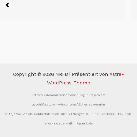
Auch in den kommenden drei Jahren werden Frau Dr. Cl
Copyright © 2026 NRFB | Präsentiert von
Astra-
WordPress-Theme
Netzwerk Rehabilitationsforschung in Bayern e.V.
Geschäftsstelle – Wissenschaftliches Sekretariat
Dr. Anja Weißenfels,
Gebbertstr. 123b,
91058 Erlangen,
Tel.: 0152 – 58139931,
Fax: 0931 –
94034888,
E-Mail: info@nrfb.de